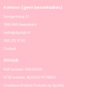
Kantoor (geen bezoekadres)
Eenigenburg 37
1965 BM Heemskerk
hello@diyclub.nl
085 212 91 81
Contact
DIYclub
KvK nummer: 69540926
BTW nummer: NL002127876B93
Creatieve Knutsel Podcast op Spotify