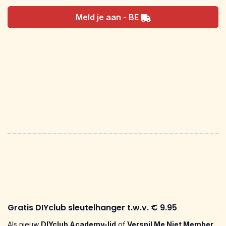
Meld je aan - BE
Gratis DIYclub sleutelhanger t.w.v. € 9.95
Als nieuw
DIYclub Academy-lid
of
Verspil Me Niet Member