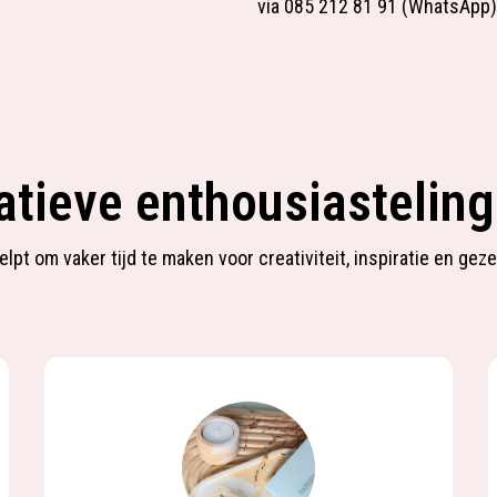
via 085 212 81 91 (WhatsApp).
tieve enthousiasteling
pt om vaker tijd te maken voor creativiteit, inspiratie en gez