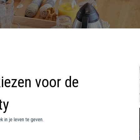
ezen voor de
ty
k in je leven te geven.
.