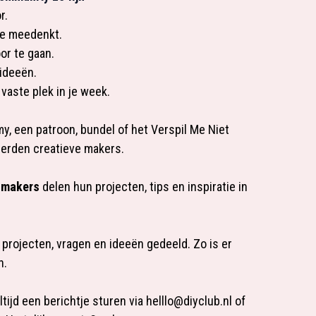
r.
 je meedenkt.
or te gaan.
ideeën.
 vaste plek in je week.
my
, een
patroon, bundel
of het
Verspil Me Niet
erden creatieve makers.
 makers
delen hun projecten, tips en inspiratie in
 projecten, vragen en ideeën gedeeld.
Zo is er
n.
ltijd een berichtje sturen via
helllo@diyclub.nl
of