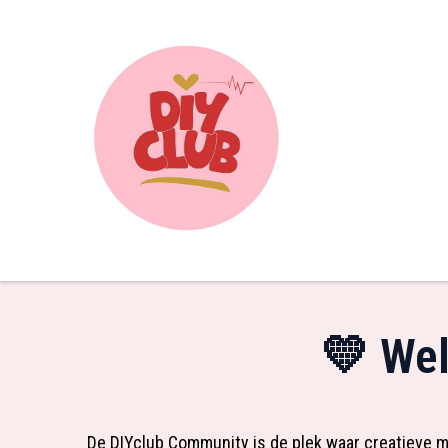
💛 We
De DIYclub Community is de plek waar creatieve 